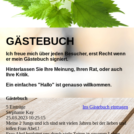
GÄSTEBUCH
Ich freue mich über jeden Besucher, erst Recht wenn
er mein Gästebuch signiert.
Hinterlassen Sie Ihre Meinung, Ihren Rat, oder auch
Ihre Kritik.
Ein einfaches "Hallo" ist genauso willkommen.
Gästebuch
5 Einträge
Ins Gästebuch eintragen
Stephanie Kay
25.03.2023
10:25:15
Meine 2 Jungs und ich sind seit vielen Jahren bei der lieben und
tollen Frau Abel.!
Frau Abel begleitet uns durch viele Zeiten in unserem Leben