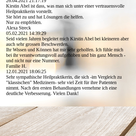
26.04.2021
21:17:19
Kirstin Abel ist dass, was man sich unter einer vertrauensvolle
Heilpraktikerin vorstellt.
Sie hört zu und hat Lösungen die helfen.
Nur zu empfehlen.
Alexa Streck
05.02.2021
14:39:29
Seid vielen Jahren begleitet mich Kirstin Abel bei kleineren aber
auch sehr grossen Beschwerden.
Ihr Wissen und Können hat mir sehr geholfen. Ich fühle mich
bei ihr verantwortungsvoll aufgehoben und bin ganz Mensch -
und nicht nur eine Nummer.
Familie H.
12.01.2021
18:06:25
Sehr sympathische Heilpraktikerin, die sich -im Vergleich zu
"klassischen" Medizinern- sehr viel Zeit für ihre Patienten
nimmt. Nach den ersten Behandlungen vernehme ich eine
deutliche Verbesserung. Vielen Dank!