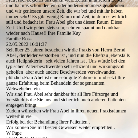
und hat uns schon den ein oder anderen Schmerz genommen
und wir geniessen unsere Zeit, die wir bei und mit ihr haben
immer sehr!! Es gibt wenig Raum und Zeit, in dem es wirklich
still und bedacht ist. Frau Abel gibt uns diesen Raum. Diese
Zeit. Und wir gehen stets sehr, sehr entspannt und dankbar
wieder nach Hause!! Ihre Familie Kay
Familie Ross
22.05.2022
16:01:37
Seit über 25 Jahren besuchen wir die Praxis von Herrn Bernd
Abel , der leider verstorben ist , und nun die Ehefrau ,ebensfalls
auch Heilprakterin , seit vielen Jahren ist . Uns würde bei den
typischen Altersbeschwerden sehr effizient und wirkungsvoll
geholfen ,aber auch andere Beschwerden verschwanden
plötzlich.Frau Abel ist eine sehr gute Zuhörerin und setzt Ihre
ganze Erfahrung beim Behandeln der sogenannten
Wehwehchen ein.
Wir sind Frau Abel sehr dankbar für all Ihre Fürsorge und
Verständnis die Sie uns und sicherlich auch anderen Patienten
entgegen bringt.
Zudem wünschen wir Frau Abel in Ihren neuen Praxisräumen
weiterhin viel
Erfolg bei der Behandlung Ihrer Patienten .
Wir können Sie mit besten Gewissen weiter empfehlen .
W Pape